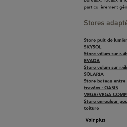
bureaux, locaux inf
particulièrement gên
Stores adapt
Store puit de lumièr
SKYSOL
Store vélum sur rails
EVADA
Store vélum sur rails
SOLARIA
Store bateau entre
travées : OASIS
VEGA/VEGA COMPA
Store enrouleur po
toiture
Voir plus