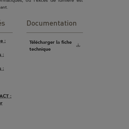
ormatiques, où l’excès de lumière est
ant.
és
Documentation
e :
Télécharger la fiche
technique
 :
 :
CT :
ur