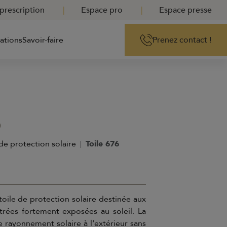
prescription
Espace pro
Espace presse
rations
Savoir-faire
Prenez contact !
6
de protection solaire
Toile 676
toile de protection solaire destinée aux
trées fortement exposées au soleil. La
e rayonnement solaire à l’extérieur sans