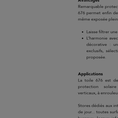
Avantages
Remarquable protecti
676 permet enfin de 
même exposée plein
Laisse filtrer u
L’harmonie avec 
décorative : un
exclusifs, sélec
proposée.
Applications
La toile 676 est de
protection solair
verticaux, à enrouleur
Stores dédiés aux int
de jour... toutes sur