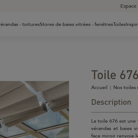
Espace 
érandas - toitures
Stores de baies vitrées - fenêtres
Toiles
Inspi
Toile 67
Accueil
Nos toiles 
Description
La toile 676 est une 
vérandas et baies vi
face miroir renvoie l