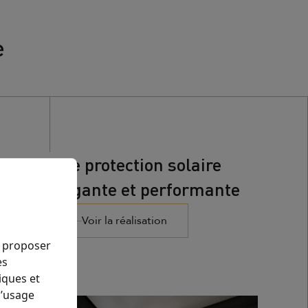
e
Une protection solaire
élégante et performante
Voir la réalisation
s proposer
es
iques et
l’usage