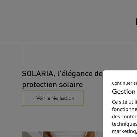
SOLARIA, l'élégance de la
protection solaire
Continuer s
Gestion
Voir la réalisation
Ce site ut
fonctionne
des conten
techniques
marketing,