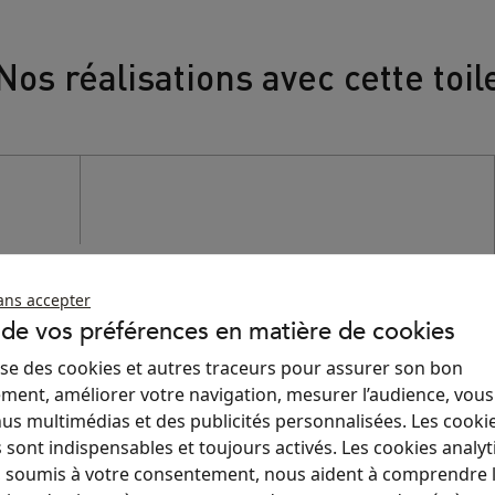
Nos réalisations avec cette toil
EVADA, un store anti-
chaleur moderne et
ans accepter
 de vos préférences en matière de cookies
élégant
ilise des cookies et autres traceurs pour assurer son bon
ment, améliorer votre navigation, mesurer l’audience, vou
Voir la réalisation
us multimédias et des publicités personnalisées. Les cooki
 sont indispensables et toujours activés. Les cookies analyt
 soumis à votre consentement, nous aident à comprendre 