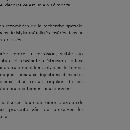
ce, décorative est unie ou à motifs.
des retombées de la recherche spatiale,
ns de Mylar métallisés insérés dans un
ster tissés.
itée contre la corrosion, stable aux
ture et résistante à l’abrasion. La face
d’un traitement limitant, dans le temps,
miques liées aux déjections d’insectes
absence d’un retrait régulier de ces
ration du revêtement peut survenir.
ent à sec. Toute utilisation d’eau ou de
est proscrite afin de préserver les
oile.