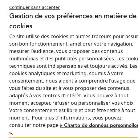
Continuer sans accepter
Gestion de vos préférences en matière de
cookies
Ce site utilise des cookies et autres traceurs pour assu
son bon fonctionnement, améliorer votre navigation,
mesurer l’audience, vous proposer des contenus
multimédias et des publicités personnalisées. Les cook
techniques sont indispensables et toujours activés. Les
cookies analytiques et marketing, soumis à votre
consentement, nous aident à comprendre l’usage que
vous faites du site et à vous proposer des contenus
Vous souhaitez avoir plus d'information sur nos stores anti-chaleur
adaptés à vos centres d’intérêt. Vous pouvez à tout
? Vous souhaitez échanger sur votre projet de protection solaire
moment accepter, refuser ou personnaliser vos choix.
pour votre habitat ?
Votre consentement est libre et peut être retiré à tout
Prenons contact !
moment. Pour plus d’informations, vous pouvez
consulter notre page
« Charte de données personnelle
.
»