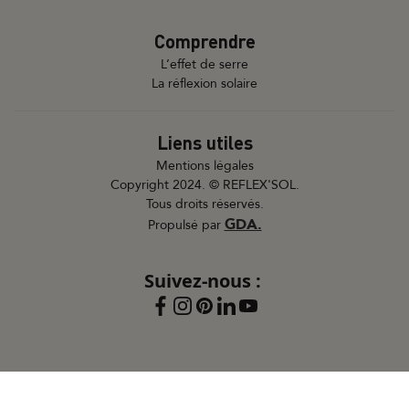
Comprendre
L’effet de serre
La réflexion solaire
Liens utiles
Mentions légales
Copyright 2024. © REFLEX'SOL.
Tous droits réservés.
GDA.
Propulsé par
Suivez-nous :