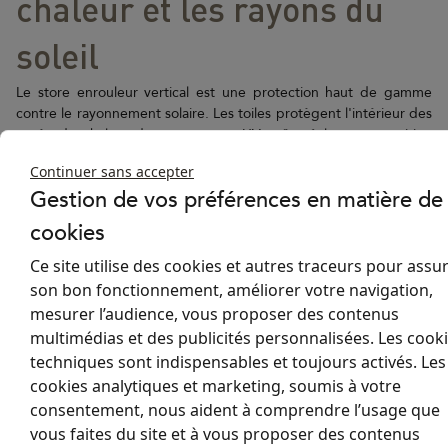
chaleur et les rayons du
soleil
Le store enrouleur vertical est une protection haut de gamme
contre le rayonnement solaire. Les toiles protègent l'intérieur des
excès de chaleur dus aux rayons UV grâce à leur composition
technique. Des rubans de Mylar métallisés sont intégrés dans un
Continuer sans accepter
maillage de fils en polyester pour refléter les rayons du soleil.
Gestion de vos préférences en matière de
Cette solution est donc performante pour protéger les vérandas
cookies
ou les pièces avec de nombreuses surfaces vitrées et améliorer le
confort thermique. Grâce au store enrouleur vertical, vous
Ce site utilise des cookies et autres traceurs pour assu
pourrez enfin profiter de ces pièces en toute saison et à
son bon fonctionnement, améliorer votre navigation,
n'importe quelle heure de la journée.
mesurer l’audience, vous proposer des contenus
multimédias et des publicités personnalisées. Les cook
Découvrez également les autres modèles de notre gamme de
techniques sont indispensables et toujours activés. Les
store enrouleur : PRESTIGE, HELIOS M/L et VERTINOX.
cookies analytiques et marketing, soumis à votre
consentement, nous aident à comprendre l’usage que
vous faites du site et à vous proposer des contenus