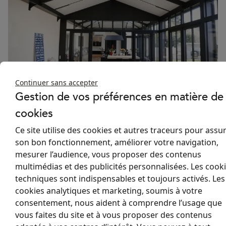
Continuer sans accepter
Pourquoi choisir nos
Gestion de vos préférences en matière de
cookies
stores pour Skydome ?
Ce site utilise des cookies et autres traceurs pour assu
Notre store puit de lumière SKYSOL adapté aux skydomes sont
son bon fonctionnement, améliorer votre navigation,
conçus pour tamiser ou bloquer la lumière directe selon vos
mesurer l’audience, vous proposer des contenus
besoins. Grâce à leur fonction réfléchissante, vous pouvez réduire
multimédias et des publicités personnalisées. Les cook
les éblouissements tout en conservant une luminosité naturelle
techniques sont indispensables et toujours activés. Les
agréable.
cookies analytiques et marketing, soumis à votre
Lors des périodes de fortes chaleurs, la lumière naturelle peut
consentement, nous aident à comprendre l’usage que
rapidement faire monter la température. Nos stores permettent
vous faites du site et à vous proposer des contenus
de réduire significativement cette chaleur excessive, assurant un