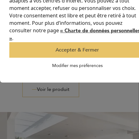
adaptés à vos centres d’intérêt. Vous pouvez à tout
environnement agréable en été, comme en hiver.
moment accepter, refuser ou personnaliser vos choix.
Votre consentement est libre et peut être retiré à tout
Conçus pour s'adapter aux dimensions spécifiques des
moment. Pour plus d’informations, vous pouvez
ouvertures Skydome, nos stores peuvent être fabriqués sur
mesure.
consulter notre page
« Charte de données personnelle
.
»
Accepter & Fermer
Store vélum sur rails :
Modifier mes préférences
EVADA
Voir le produit