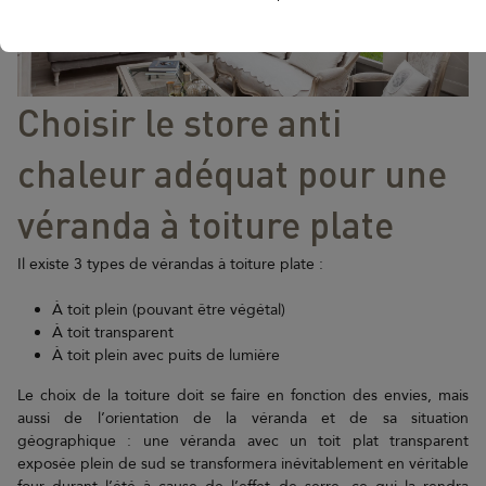
Choisir le store anti
chaleur adéquat pour une
véranda à toiture plate
Il existe 3 types de vérandas à toiture plate :
À toit plein (pouvant être végétal)
À toit transparent
À toit plein avec puits de lumière
Le choix de la toiture doit se faire en fonction des envies, mais
aussi de l’orientation de la véranda et de sa situation
géographique : une véranda avec un toit plat transparent
exposée plein de sud se transformera inévitablement en véritable