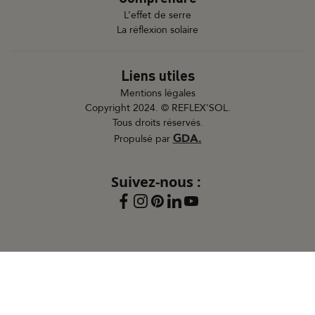
L’effet de serre
La réflexion solaire
Liens utiles
Mentions légales
Copyright 2024. © REFLEX'SOL.
Tous droits réservés.
GDA.
Propulsé par
Suivez-nous :