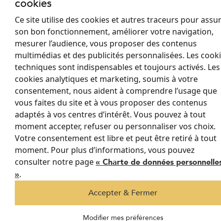
cookies
L'un des atouts majeurs de la véranda à toiture plate est
Ce site utilise des cookies et autres traceurs pour assu
l'optimisation de l'entrée de lumière naturelle, notamment grâce
à l'installation de puits de lumière.
son bon fonctionnement, améliorer votre navigation,
mesurer l’audience, vous proposer des contenus
Les puits de lumière, intégrés dans le toit plat, sont conçus pour
multimédias et des publicités personnalisées. Les cook
maximiser l'éclairage naturel sans compromettre l'isolation
techniques sont indispensables et toujours activés. Les
thermique et acoustique. Ces éléments architecturaux
cookies analytiques et marketing, soumis à votre
permettent de baigner l'espace intérieur de lumière, créant ainsi
consentement, nous aident à comprendre l’usage que
une atmosphère chaleureuse et accueillante.
vous faites du site et à vous proposer des contenus
adaptés à vos centres d’intérêt. Vous pouvez à tout
moment accepter, refuser ou personnaliser vos choix.
Votre consentement est libre et peut être retiré à tout
moment. Pour plus d’informations, vous pouvez
consulter notre page
« Charte de données personnelle
.
»
Accepter & Fermer
Modifier mes préférences