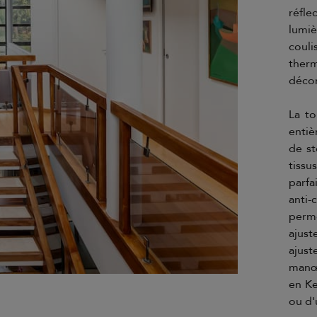
réfle
lumiè
coul
therm
décor
La to
entiè
de st
tissu
parfa
anti
perme
ajust
ajus
manœu
en Ke
ou d'