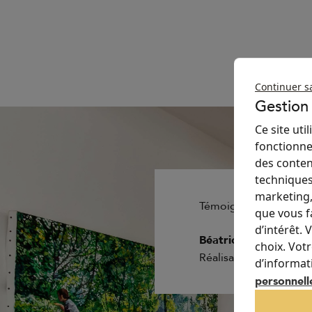
Continuer s
Gestion
Ce site ut
fonctionne
des conten
techniques
marketing,
Témoignage client
que vous f
d’intérêt.
Béatrice et Sylvain
choix. Vot
Réalisation SOLARIA
d’informat
personnell