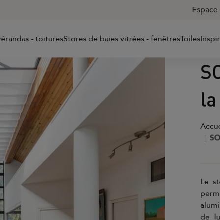
Espace 
érandas - toitures
Stores de baies vitrées - fenêtres
Toiles
Inspi
SO
la
Accue
SO
Le st
perm
alumi
de lu