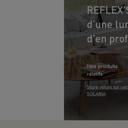
REFLEX'SO
d’une lu
d’en prof
Nos produits
relatifs
Store vélum sur rails
SOLARIA