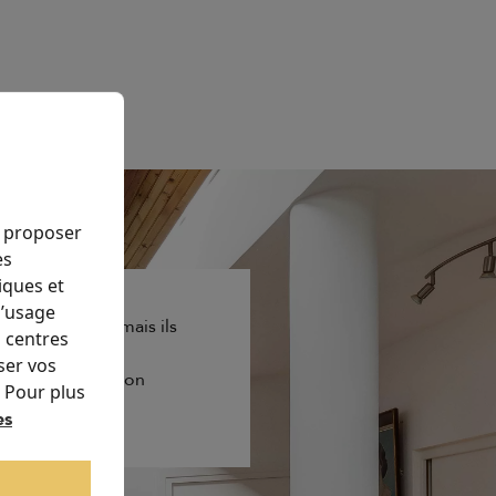
s proposer
es
iques et
l’usage
ent superbes, mais ils
s centres
icace. Merci à
ser vos
e et l'amélioration
. Pour plus
es