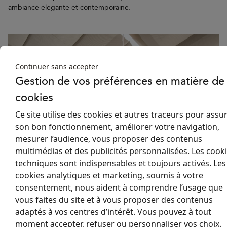
ambiance élégante et contemporaine.
Continuer sans accepter
Gestion de vos préférences en matière de
cookies
"Le store est à la fois
Témoignage
Ce site utilise des cookies et autres traceurs pour assu
beau et très efficace.
client
son bon fonctionnement, améliorer votre navigation,
Même quand il fait
très chaud dehors, la
mesurer l’audience, vous proposer des contenus
Jean-Marc
pièce reste fraîche.
multimédias et des publicités personnalisées. Les cook
Store anti-
C'est devenu notre
techniques sont indispensables et toujours activés. Les
chaleur
coin préféré de la
cookies analytiques et marketing, soumis à votre
OASIS
maison."
consentement, nous aident à comprendre l’usage que
vous faites du site et à vous proposer des contenus
adaptés à vos centres d’intérêt. Vous pouvez à tout
moment accepter, refuser ou personnaliser vos choix.