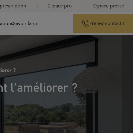
prescription
Espace pro
Espace presse
rations
Savoir-faire
Prenez contact !
iorer ?
t l'améliorer ?