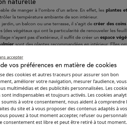
on naturelle
réable de manger à l’ombre d’un arbre. En effet, les
plantes e
trôler la température ambiante de son intérieur.
ardin, un balcon ou une terrasse, il s’agit de
créer des coin
s (des végétaux qui ont la particularité de renouveler les feui
age n’ayant pas d’extérieur, il suffit de créer un
espace végét
palmier
sont des plantes recommandées en intérieur. Elles on
our atteindre le confort d’été.
ans accepter
 de vos préférences en matière de cookies
yons du soleil (store anti-chaleur et peintu
ilise des cookies et autres traceurs pour assurer son bon
nt sensibles aux
rayons du soleil
. En effet, la
réflexion
de
ment, améliorer votre navigation, mesurer l’audience, vou
in de réduire cet effet, quelques recommandations contribu
us multimédias et des publicités personnalisées. Les cooki
 sont indispensables et toujours activés. Les cookies analyt
 les murs extérieurs des logements. Dans les pays exposés
 soumis à votre consentement, nous aident à comprendre 
aites du site et à vous proposer des contenus adaptés à vo
es
volets
,
brises soleil
ou des
toiles de protection solaire
sur
 Vous pouvez à tout moment accepter, refuser ou personnali
re consentement est libre et peut être retiré à tout moment
roposée par REFLEX'SOL dans la gamme de
stores
et
toiles t