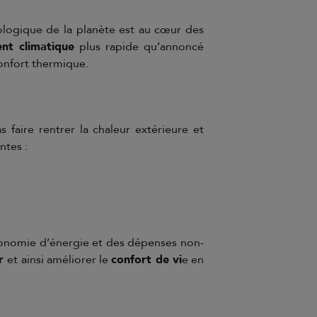
cologique de la planète est au cœur des
nt climatique
plus rapide qu’annoncé
onfort thermique.
s faire rentrer la chaleur extérieure et
ntes :
 économie d’énergie et des dépenses non-
ur
et ainsi améliorer le
confort de vi
e en