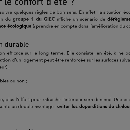
e confort d’été ?
suivre quelques règles de bon sens. En effet, la situation é
ion du
groupe 1 du GIEC
affiche un scénario de
dérègleme
nce écologique
à prendre en compte dans l’amélioration du c
on durable
n efficace sur le long terme. Elle consiste, en été, à ne pa
olation d’un logement peut être renforcée sur les surfaces suiva
eur) ;
les ou non ;
é, plus l’effort pour rafraîchir l’intérieur sera diminué. Une
résente un double avantage :
éviter les déperditions de chale