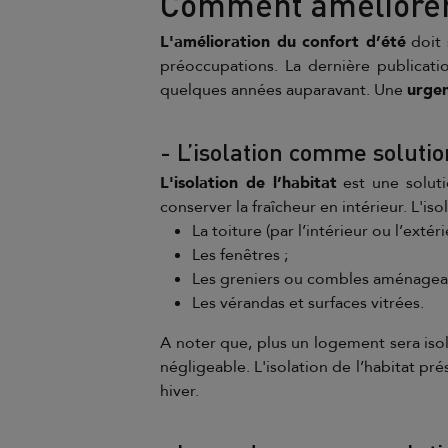
Comment améliorer l
L'amélioration du confort d’été
doit 
préoccupations. La dernière publicat
quelques années auparavant. Une
urge
- L’isolation comme soluti
L'isolation de l’habitat
est une solutio
conserver la fraîcheur en intérieur. L'is
La toiture (par l’intérieur ou l’extéri
Les fenêtres ;
Les greniers ou combles aménageab
Les vérandas et surfaces vitrées.
A noter que, plus un logement sera isol
négligeable. L'isolation de l’habitat p
hiver.