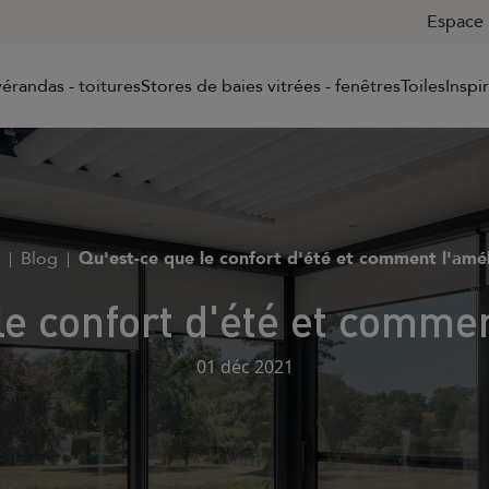
Espace 
érandas - toitures
Stores de baies vitrées - fenêtres
Toiles
Inspi
Blog
Qu'est-ce que le confort d'été et comment l'amél
le confort d'été et commen
01 déc 2021