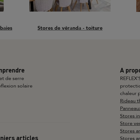
Stores de véranda - toiture
 baies
mprendre
A prop
fet de serre
REFLEX'S
éflexion solaire
protecti
chaleur 
Rideau 
Panneaux
Stores i
Store ver
Stores a
niers articles
Stores a