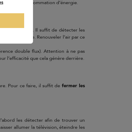
es
 chaleur sans consommation d’énergie.
ple et
naturelle
. Il suffit de détecter les
ature intérieure. Renouveler l’air par ce
érence double flux). Attention à ne pas
r l’efficacité que cela génère derrière.
. Pour ce faire, il suffit de
fermer les
’abord les détecter afin de trouver un
isser allumer la télévision, éteindre les