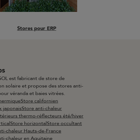
Stores pour ERP
os
OL est fabricant de store de
on solaire et propose des stores anti-
pour véranda et baies vitrées.
thermique
Store californien
 japonais
Store anti-chaleur
ntérieurs thermo-réflecteurs été/hiver
tical
Store horizontal
Store occultant
nti-chaleur Hauts-de-France
nti-chaleur en Aquitaine