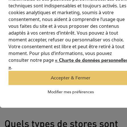
un rideau dans sa chambre répond donc davantage à un critère
techniques sont indispensables et toujours activés. Les
décoratif qu’à un besoin technique.
cookies analytiques et marketing, soumis à votre
Pourquoi privilégier un store
consentement, nous aident à comprendre l’usage que
vous faites du site et à vous proposer des contenus
intérieur pour chambre ?
adaptés à vos centres d’intérêt. Vous pouvez à tout
moment accepter, refuser ou personnaliser vos choix.
En revanche, le store pour chambre à coucher combine
Votre consentement est libre et peut être retiré à tout
technicité et esthétisme. Facile à manœuvrer, il permet un
moment. Pour plus d’informations, vous pouvez
dosage précis de la lumière et de l’intimité, s’adapte à tous les
consulter notre page
« Charte de données personnelle
types d’ouvertures et offre une vraie valeur ajoutée en matière
.
»
de confort thermique.
Accepter & Fermer
Certains modèles intègrent des tissus techniques qui
réfléchissent la chaleur ou créent une obscurité totale, idéale
Modifier mes préférences
pour un sommeil de qualité. De plus, un store prend peu de
place et s’intègre parfaitement dans des styles déco variés, du
plus minimaliste au plus chaleureux.
Quels types de stores sont