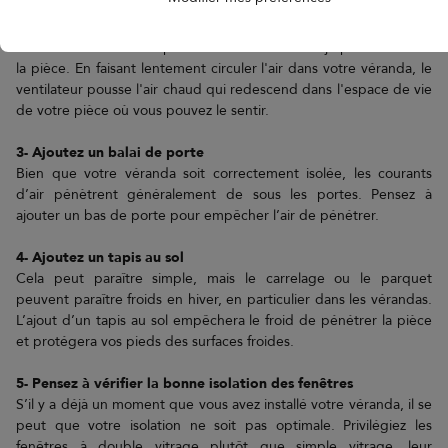
2- Installez un ventilateur de plafond pour faire circuler l’air
Les ventilateurs de plafond ne créent pas de chaleur ni de froid,
mais il vous aidera à répartir toute la chaleur déjà présente dans
la pièce. En faisant lentement circuler l'air dans votre véranda, le
ventilateur pousse l'air chaud qui redescend dans l'espace de vie
de votre pièce où vous pouvez le sentir.
3- Ajoutez un balai de porte
Bien que votre véranda soit correctement isolée, les courants
d’air pénètrent généralement de sous les portes. Pensez à
ajouter un bas de porte pour empêcher l’air de pénétrer.
4- Ajoutez un tapis au sol
Cela peut paraître simple, mais le carrelage ou le parquet
peuvent paraître froids en hiver, en particulier dans les vérandas.
L’ajout d’un tapis au sol empêchera le froid de pénétrer la pièce
et protégera vos pieds des surfaces froides.
5- Pensez à vérifier la bonne isolation des fenêtres
S’il y a déjà un moment que vous avez installé votre véranda, il se
peut que votre isolation ne soit pas optimale. Privilégiez les
fenêtres à double vitrage plutôt que simple vitrage, leur