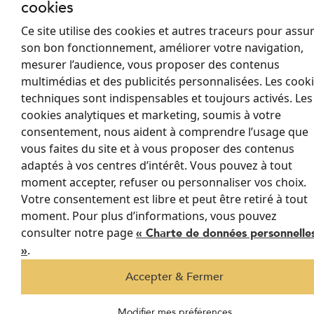
cookies
Comment garder la
Ce site utilise des cookies et autres traceurs pour assu
chaleur dans votre
son bon fonctionnement, améliorer votre navigation,
mesurer l’audience, vous proposer des contenus
véranda ?
multimédias et des publicités personnalisées. Les cook
techniques sont indispensables et toujours activés. Les
cookies analytiques et marketing, soumis à votre
Vous avez ajouté une véranda à votre maison et l’avez
consentement, nous aident à comprendre l’usage que
transformée en véritable pièce à vivre ?
vous faites du site et à vous proposer des contenus
Maintenant il vous faudra garder la température stable, été
adaptés à vos centres d’intérêt. Vous pouvez à tout
hiver
comme
et pour réussir ça, voici quelques conseils pour
moment accepter, refuser ou personnaliser vos choix.
bien isoler votre véranda.
Votre consentement est libre et peut être retiré à tout
1- Installez des stores ou des rideaux thermiques
moment. Pour plus d’informations, vous pouvez
Le tissu isolant aidera à retenir l’air chaud en hiver dans votre
consulter notre page
« Charte de données personnelle
véranda, et à repousser les rayons solaires en été, pour la garder
.
»
fraîche. Cette solution vous permettra d’ouvrir vos rideaux pour
capter la chaleur de l’extérieur la journée, et de les fermer la nuit
Accepter & Fermer
pour garder la chaleur accumulée.
Modifier mes préférences