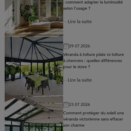
: comment adapter la luminosité
selon l’usage ?
Lire la suite
29.07.2026
Véranda à toiture plate vs toiture
à chevrons : quelles différences
pour le store ?
Lire la suite
23.07.2026
Comment protéger du soleil une
véranda victorienne sans effacer
son charme