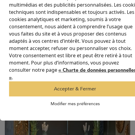
multimédias et des publicités personnalisées. Les cook
Esthétique et intégration dans le
techniques sont indispensables et toujours activés. Les
design global
cookies analytiques et marketing, soumis à votre
consentement, nous aident à comprendre l’usage que
Les stores ne sont pas seulement fonctionnels ; ils doivent
vous faites du site et à vous proposer des contenus
également s'intégrer harmonieusement dans le design global de
adaptés à vos centres d’intérêt. Vous pouvez à tout
la cuisine-véranda. Le choix des couleurs, des toiles et des styles
moment accepter, refuser ou personnaliser vos choix.
doivent être cohérent avec le reste de la maison pour créer une
Votre consentement est libre et peut être retiré à tout
atmosphère unifiée et agréable.
moment. Pour plus d’informations, vous pouvez
Les stores doivent compléter le design intérieur sans le dominer.
consulter notre page
« Charte de données personnelle
Des options personnalisables en termes de couleurs, de motifs et
.
»
de textures permettent de choisir des stores qui s'adaptent
parfaitement à l'esthétique souhaitée.
Accepter & Fermer
Modifier mes préférences