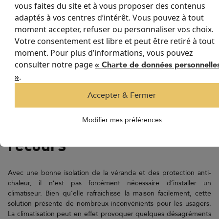
vous faites du site et à vous proposer des contenus
85% des rayons solaires. Ils peuvent être installées sur les parois
adaptés à vos centres d’intérêt. Vous pouvez à tout
verticales de la véranda et sur la toiture.
moment accepter, refuser ou personnaliser vos choix.
Avec un choix infini de formes, de couleurs et de motifs, les
Votre consentement est libre et peut être retiré à tout
stores anti-chaleur sont également un atout déco de taille pour la
moment. Pour plus d’informations, vous pouvez
véranda. Ils permettent d’apporter une touche de déco
consulter notre page
« Charte de données personnelle
personnelle à la pièce. Il existe différents modèles de toiles de
.
»
protection qui s’intègrent dans différents styles de décoration :
fantaisie, sobre, contemporain…
Accepter & Fermer
La climatisation en dernier
Modifier mes préférences
recours
Avec une bonne isolation de la véranda et des protection anti-
chaleur, il n’est pas forcément nécessaire d’installer un
climatiseur. Bien qu’elle rafraichisse la maison facilement, cette
solution présente de nombreux inconvénients pour les usagers.
La climatisation peut en effet provoquer quelques désagréments