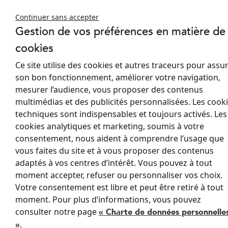
Choisir des stores anti chaleur sous
Continuer sans accepter
Gestion de vos préférences en matière de
toiture
cookies
Le store anti-chaleur sous toiture s'installe sous les vérandas et les
fenêtres de toit. Ces solutions s'adaptent à différents styles de
Ce site utilise des cookies et autres traceurs pour assu
jardin d'hiver : véranda tubulaire, victorienne, à toiture épine…
son bon fonctionnement, améliorer votre navigation,
Ces vitrages horizontaux ou pentus peuvent accueillir les stores
mesurer l’audience, vous proposer des contenus
bateaux et les stores enrouleurs applicables aux parois verticales.
multimédias et des publicités personnalisées. Les cook
Les toitures vitrées peuvent également être équipées de vélums
techniques sont indispensables et toujours activés. Les
en éventail très esthétiques.
cookies analytiques et marketing, soumis à votre
consentement, nous aident à comprendre l’usage que
Sous les combles, lieu particulièrement sensible aux variations de
température extérieure et aux effets du rayonnement solaire, il
vous faites du site et à vous proposer des contenus
est essentiel de mettre en place des stores de protection sous
adaptés à vos centres d’intérêt. Vous pouvez à tout
les fenêtres de toit. Ceux-ci prennent le plus souvent la forme de
moment accepter, refuser ou personnaliser vos choix.
stores enrouleurs.
Votre consentement est libre et peut être retiré à tout
moment. Pour plus d’informations, vous pouvez
Selon la distance qui sépare la main de l'utilisateur de la paroi
consulter notre page
« Charte de données personnelle
vitrée au plafond, il pourra être intéressant de considérer
.
l'installation d’un système motorisé. Avec un système manuel, si
»