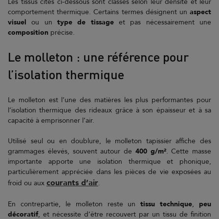
Les tissus cités ci-dessous sont classés selon leur densité et leur
comportement thermique. Certains termes désignent un
aspect
visuel
ou un
type de tissage
et pas nécessairement une
composition
précise.
Le molleton : une référence pour
l’isolation thermique
Le molleton est l’une des matières les plus performantes pour
l’isolation thermique des rideaux grâce à son épaisseur et à sa
capacité à emprisonner l’air.
Utilisé seul ou en doublure, le molleton tapissier affiche des
grammages élevés, souvent autour de
400 g/m²
. Cette masse
importante apporte une isolation thermique et phonique,
particulièrement appréciée dans les pièces de vie exposées au
courants d’air
froid ou aux
.
En contrepartie, le molleton reste un
tissu technique
,
peu
décoratif
, et nécessite d’être recouvert par un tissu de finition