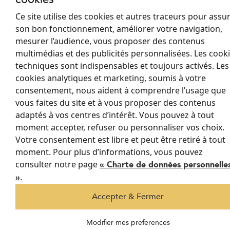
sont utilisés seuls, même en version épaisse.
Ce site utilise des cookies et autres traceurs pour assu
Les tissus en lin ou en coton présentent des
son bon fonctionnement, améliorer votre navigation,
grammages plus
variables
, souvent compris entre 150 et 300 g/m². Leur principal
mesurer l’audience, vous proposer des contenus
atout réside dans leur aspect naturel et leur rendu décoratif.
multimédias et des publicités personnalisées. Les cook
techniques sont indispensables et toujours activés. Les
En revanche, leur capacité isolante reste modérée. Ils sont donc
cookies analytiques et marketing, soumis à votre
fréquemment utilisés comme tissu décoratif extérieur, associé à
consentement, nous aident à comprendre l’usage que
une couche isolante interne.
vous faites du site et à vous proposer des contenus
adaptés à vos centres d’intérêt. Vous pouvez à tout
La doublure thermique fait
moment accepter, refuser ou personnaliser vos choix.
du rideau décoratif une
Votre consentement est libre et peut être retiré à tout
moment. Pour plus d’informations, vous pouvez
vraie solution d’isolation
consulter notre page
« Charte de données personnelle
.
»
Accepter & Fermer
Placée à l’arrière du tissu principal, la doublure ajoute une couche
supplémentaire qui limite les transferts de chaleur. Certaines
doublures sont
textiles et souples
, d’autres intègrent une
face
Modifier mes préférences