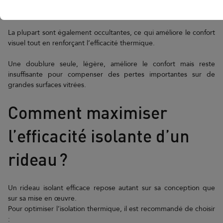
métallisée réfléchissante
qui renvoie une partie du
rayonnement thermique.
La plupart sont également occultantes, ce qui améliore le confort
visuel tout en renforçant l’efficacité thermique.
Une doublure seule, légère, améliore le confort mais reste
insuffisante pour compenser des pertes importantes sur de
grandes surfaces vitrées.
Comment maximiser
l’efficacité isolante d’un
rideau ?
Un rideau isolant efficace repose autant sur sa conception que
sur sa mise en œuvre.
Pour optimiser l’isolation thermique, il est recommandé de choisir
: