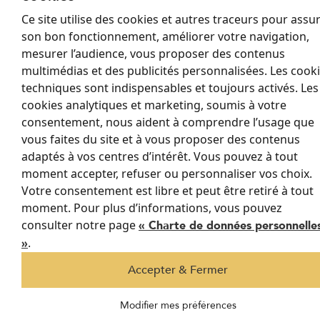
ambiances recherchées.
Ce site utilise des cookies et autres traceurs pour assu
son bon fonctionnement, améliorer votre navigation,
Ambiances épurées et
mesurer l’audience, vous proposer des contenus
contemporaines
multimédias et des publicités personnalisées. Les cook
techniques sont indispensables et toujours activés. Les
cookies analytiques et marketing, soumis à votre
Le store EVADA se déploie sur des rails en aluminium
thermolaqué assortis à la structure. Sa toile technique, comme la
consentement, nous aident à comprendre l’usage que
676, présente une face métallisée qui renvoie le rayonnement
vous faites du site et à vous proposer des contenus
solaire et une face intérieure décorative. Cette configuration
adaptés à vos centres d’intérêt. Vous pouvez à tout
assure un confort thermique élevé tout en maintenant une
moment accepter, refuser ou personnaliser vos choix.
véranda à toiture vitrée
lumière douce. Dans une
, EVADA a
Votre consentement est libre et peut être retiré à tout
permis de réduire la surchauffe estivale tout en conservant l’éclat
moment. Pour plus d’informations, vous pouvez
d’un espace clair et minimaliste.
consulter notre page
« Charte de données personnelle
.
Espaces lumineux et chaleureux
»
Accepter & Fermer
Les stores OASIS exploitent le textile pour filtrer la lumière et
OASIS se replie
réduire l’effet de serre.
en accordéon sous les
Modifier mes préférences
chevrons, et peut tendre de larges pans horizontaux pour un