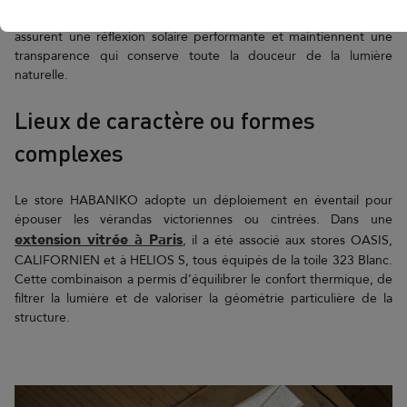
véranda Art Déco
rendu homogène. Dans une
, ces solutions
assurent une réflexion solaire performante et maintiennent une
transparence qui conserve toute la douceur de la lumière
naturelle.
Lieux de caractère ou formes
complexes
Le store HABANIKO adopte un déploiement en éventail pour
épouser les vérandas victoriennes ou cintrées. Dans une
extension vitrée à Paris
, il a été associé aux stores OASIS,
CALIFORNIEN et à HELIOS S, tous équipés de la toile 323 Blanc.
Cette combinaison a permis d’équilibrer le confort thermique, de
filtrer la lumière et de valoriser la géométrie particulière de la
structure.