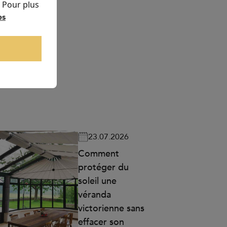
. Pour plus
es
23.07.2026
Comment
protéger du
soleil une
véranda
victorienne sans
effacer son