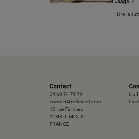
l’usage ?
Lire la sui
Contact
Co
04 68 74 79 79
L’ef
contact@reflexsol.com
La r
10 rue Farman,
11300 LIMOUX
FRANCE