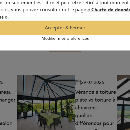
re consentement est libre et peut être retiré à tout moment
ions, vous pouvez consulter notre page
« Charte de donné
.
es »
Découvrez nos articles
Accepter & Fermer
Modifier mes préférences
Blog
26
29.07.2026
ureau
Véranda à toiture
 manger
plate vs toiture à
chevrons :
quelles
 selon
différences pour