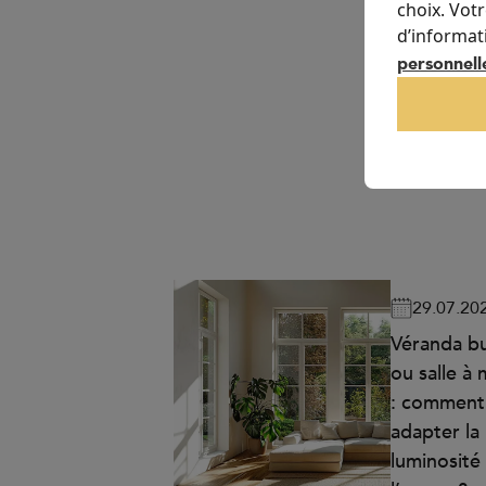
choix. Vot
d’informat
personnell
29.07.20
Véranda b
ou salle à
: comment
adapter la
luminosité