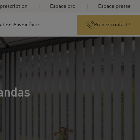
prescription
Espace pro
Espace presse
rations
Savoir-faire
Prenez contact !
randas