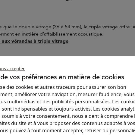
que le double vitrage (36 à 54 mm), le triple vitrage offre u
formant en matière d’affaiblissement acoustique.
 aux vérandas à triple vitrage
ans accepter
 dans la sécurité de la maison par la fragilité de son matériau
 de vos préférences en matière de cookies
e protégé. Il est doté d’un film qui recouvre toute sa surface,
ilise des cookies et autres traceurs pour assurer son bon
s aux vérandas dotées de vitrages protégés
ment, améliorer votre navigation, mesurer l’audience, vou
us multimédias et des publicités personnalisées. Les cooki
 sont indispensables et toujours activés. Les cookies analyt
 soumis à votre consentement, nous aident à comprendre 
aites du site et à vous proposer des contenus adaptés à vo
 Vous pouvez à tout moment accepter, refuser ou personnali