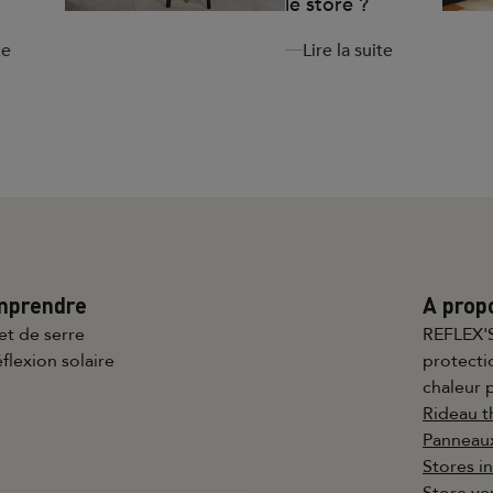
le store ?
te
Lire la suite
mprendre
A prop
fet de serre
REFLEX'S
éflexion solaire
protecti
chaleur 
Rideau 
Panneaux
Stores i