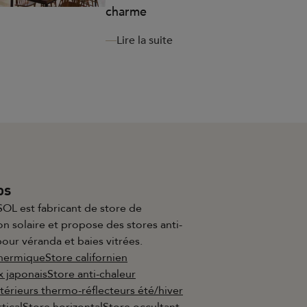
charme
Lire la suite
os
OL est fabricant de store de
on solaire et propose des stores anti-
pour véranda et baies vitrées.
thermique
Store californien
 japonais
Store anti-chaleur
ntérieurs thermo-réflecteurs été/hiver