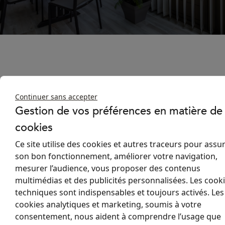
Vous disposez d’une véranda avec des vitrages protégés
autonettoyants ou filtrants les UV ? Vous ne savez quel type de
Continuer sans accepter
store installer afin de ne pas compromettre leurs performances,
Gestion de vos préférences en matière de
voire les renforcer ? Cet article est fait pour vous !
cookies
Vitrage autonettoyant
Ce site utilise des cookies et autres traceurs pour assu
son bon fonctionnement, améliorer votre navigation,
La capacité autonettoyante de ce type de vitrage tient de la
mesurer l’audience, vous proposer des contenus
photocatalyse : les matières organiques sont décomposées sous
les rayons du soleil, ce qui implique de laisser les vitrages de la
multimédias et des publicités personnalisées. Les cook
véranda exposés.
techniques sont indispensables et toujours activés. Les
Cependant, en laissant vos vitrages sans protection sous les
cookies analytiques et marketing, soumis à votre
rayons UV, vous risquez de subir un effet de serre qui rendra
consentement, nous aident à comprendre l’usage que
votre véranda inutilisable durant l’été. Le store extérieur