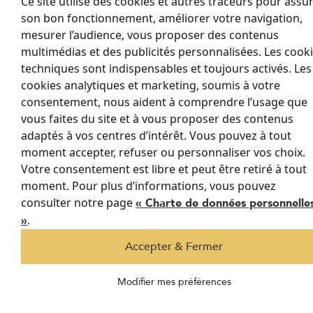
Ce site utilise des cookies et autres traceurs pour assu
consommation inutile en énergie d'éclairage. Pourquoi allumer
son bon fonctionnement, améliorer votre navigation,
une lumière artificielle de plus en plus coûteuse, quand la lumière
naturelle est disponible en abondance et gratuitement ?
mesurer l’audience, vous proposer des contenus
multimédias et des publicités personnalisées. Les cook
Il existe toutefois des postes de dépense en énergie plus
techniques sont indispensables et toujours activés. Les
coûteux que l'éclairage : le chauffage et, le cas échéant, la
cookies analytiques et marketing, soumis à votre
climatisation. Or, le puits de lumière risque de favoriser la
consentement, nous aident à comprendre l’usage que
surchauffe de la pièce en été.
vous faites du site et à vous proposer des contenus
adaptés à vos centres d’intérêt. Vous pouvez à tout
Quels sont les
moment accepter, refuser ou personnaliser vos choix.
Votre consentement est libre et peut être retiré à tout
inconvénients des puits de
moment. Pour plus d’informations, vous pouvez
consulter notre page
lumière ?
« Charte de données personnelle
.
»
Accepter & Fermer
puits de lumière
C’est le principal inconvénient des grands
mal protégés en été
. Le rayonnement solaire supplémentaire
Modifier mes préférences
risque de faire augmenter la
température ambiante
à un niveau
très inconfortable. Si la pièce est aveugle, il est encore plus