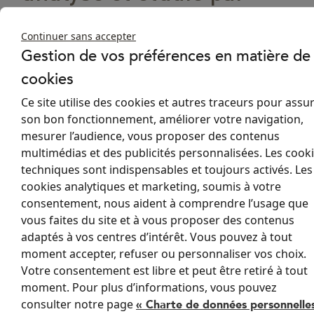
notre bureau d’études.
Continuer sans accepter
Nos stores anti-chaleur sont confectionnés sur mesure dans
Gestion de vos préférences en matière de
notre atelier de Limoux, en Occitanie, par nos couturières et
cookies
notre équipe de passionnés. Tout est pensé dans les
moindres détails pour vous garantir une expérience et un
Ce site utilise des cookies et autres traceurs pour assu
résultat à la hauteur de vos attentes.
son bon fonctionnement, améliorer votre navigation,
mesurer l’audience, vous proposer des contenus
multimédias et des publicités personnalisées. Les cook
techniques sont indispensables et toujours activés. Les
cookies analytiques et marketing, soumis à votre
Les questions les plus
consentement, nous aident à comprendre l’usage que
vous faites du site et à vous proposer des contenus
posées
adaptés à vos centres d’intérêt. Vous pouvez à tout
moment accepter, refuser ou personnaliser vos choix.
Vous avez des questions sur nos stores ou besoin
Votre consentement est libre et peut être retiré à tout
d'assistance personnalisée pour votre projet ?
moment. Pour plus d’informations, vous pouvez
Découvrez toutes les réponses dans notre FAQ ou contactez
consulter notre page
« Charte de données personnelle
l'équipe REFLEX’SOL dès maintenant.