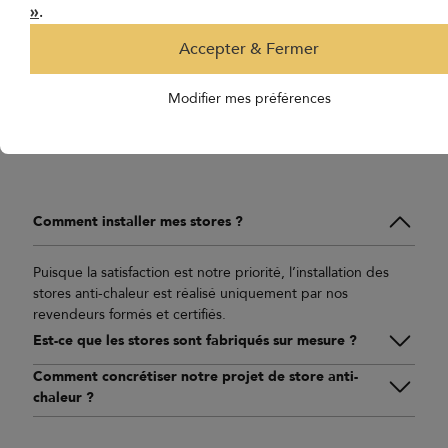
.
»
Cliquez ici pour en savoir plus et faire le premier pas vers la
solution de protection solaire idéale.
Accepter & Fermer
Vous pouvez compter sur nous pour vous accompagner
dans votre projet de protection solaire.
Modifier mes préférences
Toutes les FAQS
Comment installer mes stores ?
Puisque la satisfaction est notre priorité, l’installation des
stores anti-chaleur est réalisé uniquement par nos
revendeurs formés et certifiés.
Est-ce que les stores sont fabriqués sur mesure ?
Comment concrétiser notre projet de store anti-
chaleur ?