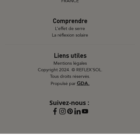
FRANCE
Comprendre
L’effet de serre
La réflexion solaire
Liens utiles
Mentions légales
Copyright 2024. © REFLEX'SOL.
Tous droits réservés.
GDA.
Propulsé par
Suivez-nous :