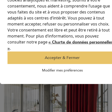
cookies analytiques et marketing, soumis à votre
parasites et améliore la concentration.
consentement, nous aident à comprendre l’usage que
vous faites du site et à vous proposer des contenus
Quant aux vérandas, elles sont certainement l’espace le plus
exigeant. Véritables capteurs solaires, elles concentrent la chaleur
adaptés à vos centres d’intérêt. Vous pouvez à tout
et l’intensité lumineuse. Ici, la combinaison d’un
fort taux de
moment accepter, refuser ou personnaliser vos choix.
réflexion solaire et d’une transmission réduite
est décisive. Le
Votre consentement est libre et peut être retiré à tout
rideau anti-UV transforme ce lieu parfois étouffant en une pièce
moment. Pour plus d’informations, vous pouvez
habitable toute l’année, où la lumière reste généreuse mais
consulter notre page
« Charte de données personnelle
adoucie, et où la température demeure agréable même aux
.
»
heures les plus chaudes.
Accepter & Fermer
Modifier mes préférences